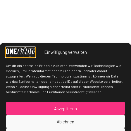
Cycling coming to Osnabrück
Einwilligung verwalten
Um dir ein optimales Erlebnis zu bieten, verwenden wir Technologien wie
Cookies, um Geräteinformationen zu speichern und/oder darauf
zuzugreifen. Wenn du diesen Technologien zustimmst, können wir Daten
wie das Surfverhalten oder eindeutige IDs auf dieser Website verarbeiten.
Wenn du deine Einwilligung nicht erteilst oder zurückziehst, können
bestimmte Merkmale und Funktionen beeinträchtigt werden.
Akzeptieren
Ablehnen